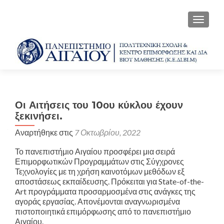
ΕΝΑΛΛ
Οι Αιτήσεις του 10ου κύκλου έχουν
ξεκινήσει.
Αναρτήθηκε στις
7 Οκτωβρίου, 2022
Το πανεπιστήμιο Αιγαίου προσφέρει μια σειρά
Επιμορφωτικών Προγραμμάτων στις Σύγχρονες
Τεχνολογίες με τη χρήση καινοτόμων μεθόδων εξ
αποστάσεως εκπαίδευσης. Πρόκειται για State-of-the-
Art προγράμματα προσαρμοσμένα στις ανάγκες της
αγοράς εργασίας. Απονέμονται αναγνωρισμένα
πιστοποιητικά επιμόρφωσης από το πανεπιστήμιο
Αιγαίου.