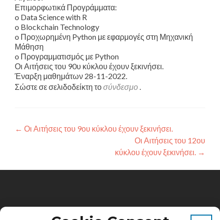
Επιμορφωτικά Προγράμματα:
o Data Science with R
o Blockchain Technology
o Προχωρημένη Python με εφαρμογές στη Μηχανική
Μάθηση
o Προγραμματισμός με Python
Οι Αιτήσεις του 90υ κύκλου έχουν ξεκινήσει.
Έναρξη μαθημάτων 28-11-2022.
Σώστε σε σελιδοδείκτη το
σύνδεσμο
.
Πλοήγηση
←
Οι Αιτήσεις του 9ου κύκλου έχουν ξεκινήσει.
Οι Αιτήσεις του 12ου
άρθρων
κύκλου έχουν ξεκινήσει.
→
Πανεπιστήμιο Αιγαίου. Κτίριο Λυμπέρη, Παλαμά 2 &