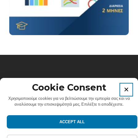
Πανεπιστήμιο Αιγαίου. Κτίριο Λυμπέρη, Παλαμά 2 &
Cookie Consent
×
Γοργύρας, Τ.Κ. 83200, Καρλόβασι, Σάμος.
Χρησιμοποιούμε cookies για να βελτιώσουμε την εμπειρία σας και να
αναλύσουμε την επισκεψιμότητά μας. Επιλέξτε τι αποδέχεστε.
Εmail: info@elearn-aegean.gr
ACCEPT ALL
Σύνδεσμος
Σύνδεσμος
Σύνδεσμος