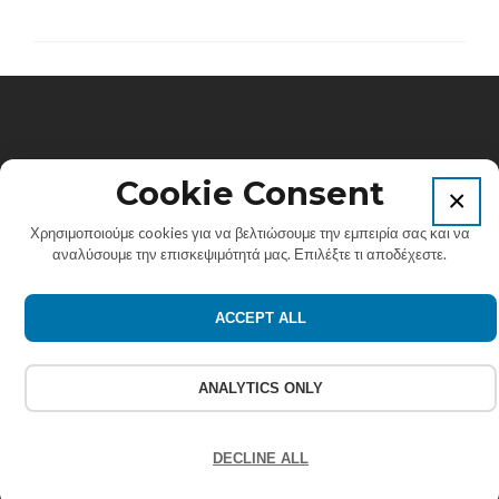
Πανεπιστήμιο Αιγαίου. Κτίριο Λυμπέρη, Παλαμά 2 &
Cookie Consent
×
Γοργύρας, Τ.Κ. 83200, Καρλόβασι, Σάμος.
Χρησιμοποιούμε cookies για να βελτιώσουμε την εμπειρία σας και να
αναλύσουμε την επισκεψιμότητά μας. Επιλέξτε τι αποδέχεστε.
Εmail: info@elearn-aegean.gr
ACCEPT ALL
Σύνδεσμος
Σύνδεσμος
Σύνδεσμος
Facebook
Linkedin
Instagram
ANALYTICS ONLY
Copyright © 2026 Εργαστήριο Πληροφοριακών
Συστημάτων Πανεπιστημίου Αιγαίου.
DECLINE ALL