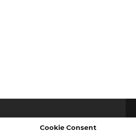
ά 2
Εmail: info@elearn-aegean.gr
Cookie Consent