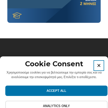
Πανεπιστήμιο Αιγαίου. Κτίριο Λυμπέρη, Παλαμά 2 &
Cookie Consent
×
Γοργύρας, Τ.Κ. 83200, Καρλόβασι, Σάμος.
Χρησιμοποιούμε cookies για να βελτιώσουμε την εμπειρία σας και να
αναλύσουμε την επισκεψιμότητά μας. Επιλέξτε τι αποδέχεστε.
Εmail: info@elearn-aegean.gr
ACCEPT ALL
Σύνδεσμος
Σύνδεσμος
Σύνδεσμος
Facebook
Linkedin
Instagram
ANALYTICS ONLY