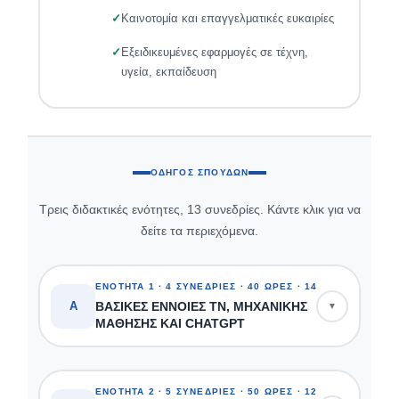
Καινοτομία και επαγγελματικές ευκαιρίες
Εξειδικευμένες εφαρμογές σε τέχνη,
υγεία, εκπαίδευση
ΟΔΗΓΌΣ ΣΠΟΥΔΏΝ
Τρεις διδακτικές ενότητες, 13 συνεδρίες. Κάντε κλικ για να
δείτε τα περιεχόμενα.
ΕΝΌΤΗΤΑ 1 · 4 ΣΥΝΕΔΡΊΕΣ · 40 ΏΡΕΣ · 14/09 – 11/10/20
Α
ΒΑΣΙΚΈΣ ΈΝΝΟΙΕΣ ΤΝ, ΜΗΧΑΝΙΚΉΣ
▼
ΜΆΘΗΣΗΣ ΚΑΙ CHATGPT
Εισαγωγή στις βασικές έννοιες της Τεχνητής
Νοημοσύνης, της Μηχανικής Μάθησης και της
ΕΝΌΤΗΤΑ 2 · 5 ΣΥΝΕΔΡΊΕΣ · 50 ΏΡΕΣ · 12/10 – 15/11/20