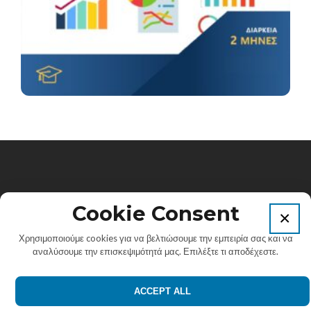
Πανεπιστήμιο Αιγαίου. Κτίριο Λυμπέρη, Παλαμά 2 &
Cookie Consent
×
Γοργύρας, Τ.Κ. 83200, Καρλόβασι, Σάμος.
Χρησιμοποιούμε cookies για να βελτιώσουμε την εμπειρία σας και να
αναλύσουμε την επισκεψιμότητά μας. Επιλέξτε τι αποδέχεστε.
Εmail: info@elearn-aegean.gr
ACCEPT ALL